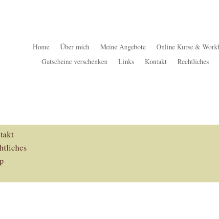
U
MENU
Home
Über mich
Meine Angebote
Online Kurse & Work
me
Gutscheine verschenken
Links
Kontakt
Rechtliches
r mich
ne Angebote
ine Kurse & Workbooks
scheine verschenken
ks
takt
htliches
p